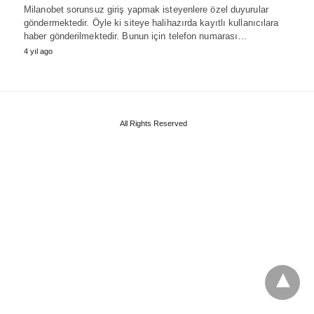
Milanobet sorunsuz giriş yapmak isteyenlere özel duyurular
göndermektedir. Öyle ki siteye halihazırda kayıtlı kullanıcılara
haber gönderilmektedir. Bunun için telefon numarası…
4 yıl ago
All Rights Reserved