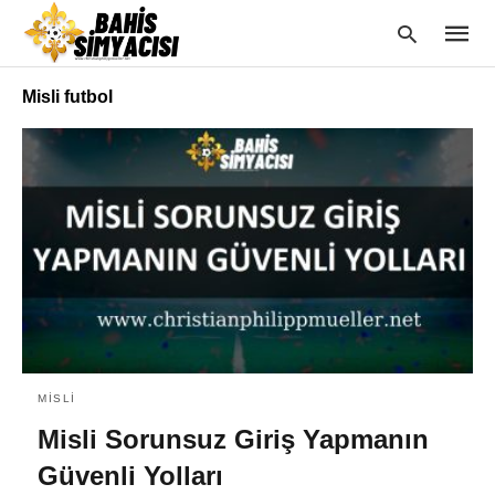
Misli futbol
Type
your
searc
query
and
hit
enter:
MISLI
Misli Sorunsuz Giriş Yapmanın
Güvenli Yolları