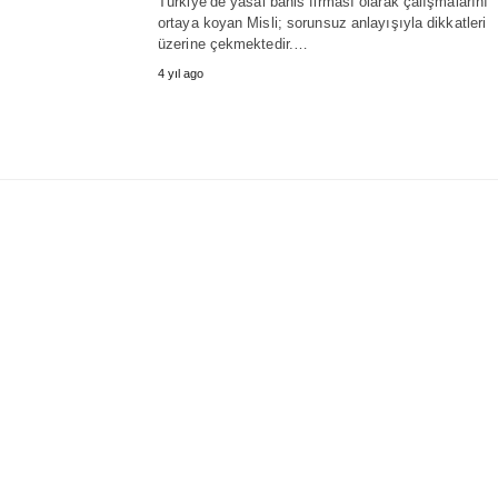
Türkiye’de yasal bahis firması olarak çalışmalarını
ortaya koyan Misli; sorunsuz anlayışıyla dikkatleri
üzerine çekmektedir.…
4 yıl ago