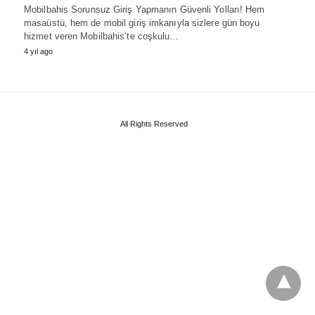
Mobilbahis Sorunsuz Giriş Yapmanın Güvenli Yolları! Hem
masaüstü, hem de mobil giriş imkanıyla sizlere gün boyu
hizmet veren Mobilbahis’te coşkulu…
4 yıl ago
All Rights Reserved