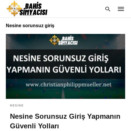
Nesine sorunsuz giriş
Type
your
searc
query
and
hit
enter:
NESINE
Nesine Sorunsuz Giriş Yapmanın
Güvenli Yolları