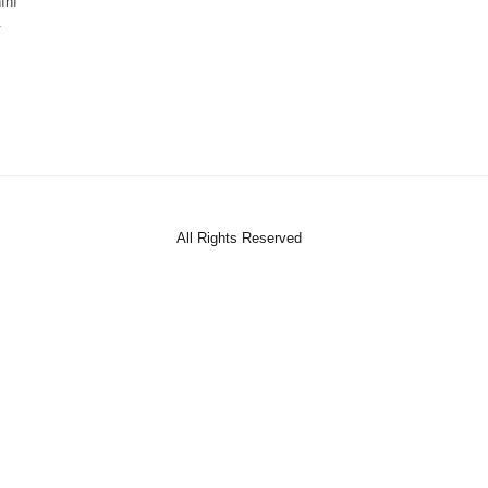
ını
.
All Rights Reserved