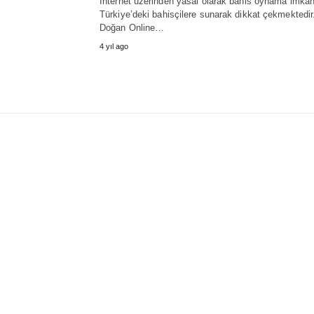
İnternet üzerinden yasal olarak bahis oynama imkan
Türkiye’deki bahisçilere sunarak dikkat çekmektedir
Doğan Online…
4 yıl ago