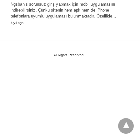
Ngsbahis sorunsuz giriş yapmak için mobil uygulamasını
indirebilirsiniz. Çünkü sitenin hem apk hem de iPhone
telefonlara uyumlu uygulaması bulunmaktadır. Özellikle…
4 yıl ago
All Rights Reserved