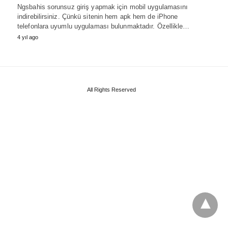
Ngsbahis sorunsuz giriş yapmak için mobil uygulamasını
indirebilirsiniz. Çünkü sitenin hem apk hem de iPhone
telefonlara uyumlu uygulaması bulunmaktadır. Özellikle…
4 yıl ago
All Rights Reserved