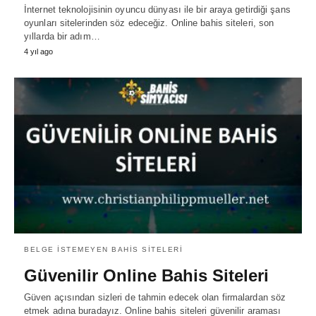
İnternet teknolojisinin oyuncu dünyası ile bir araya getirdiği şans
oyunları sitelerinden söz edeceğiz. Online bahis siteleri, son
yıllarda bir adım…
4 yıl ago
BELGE ISTEMEYEN BAHIS SITELERI
Güvenilir Online Bahis Siteleri
Güven açısından sizleri de tahmin edecek olan firmalardan söz
etmek adına buradayız. Online bahis siteleri güvenilir araması