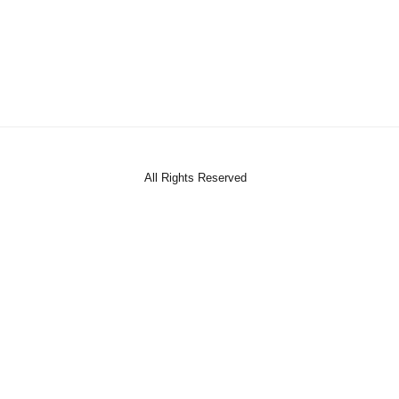
All Rights Reserved