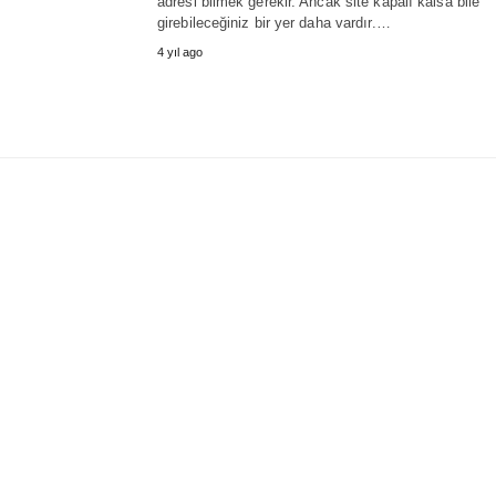
adresi bilmek gerekir. Ancak site kapalı kalsa bile
girebileceğiniz bir yer daha vardır.…
4 yıl ago