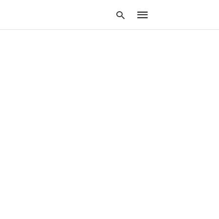
Type
your
search
query
and
hit
enter: