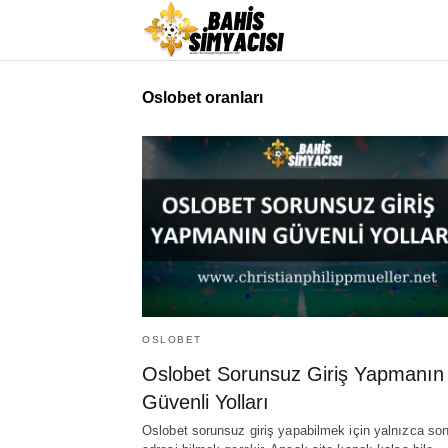
Oslobet oranları
OSLOBET
Oslobet Sorunsuz Giriş Yapmanın
Güvenli Yolları
Oslobet sorunsuz giriş yapabilmek için yalnızca so