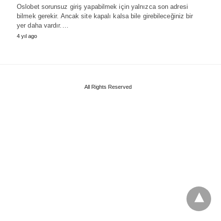
Oslobet sorunsuz giriş yapabilmek için yalnızca son adresi
bilmek gerekir. Ancak site kapalı kalsa bile girebileceğiniz bir
yer daha vardır.…
4 yıl ago
All Rights Reserved