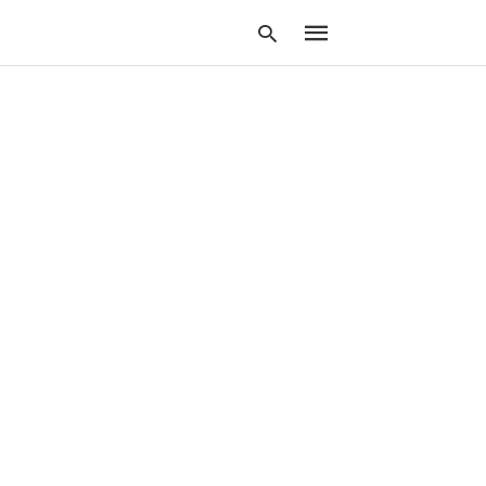
Type
your
search
query
and
hit
enter: