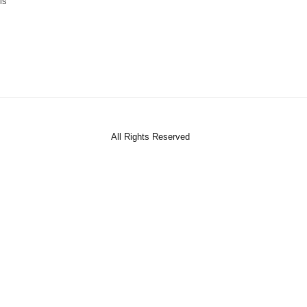
is
All Rights Reserved