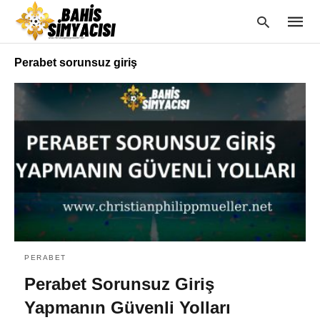
Perabet sorunsuz giriş
Type
your
searc
query
and
hit
enter:
PERABET
Perabet Sorunsuz Giriş
Yapmanın Güvenli Yolları