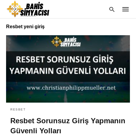
Resbet yeni giriş
Type
your
searc
query
and
hit
enter:
RESBET
Resbet Sorunsuz Giriş Yapmanın
Güvenli Yolları