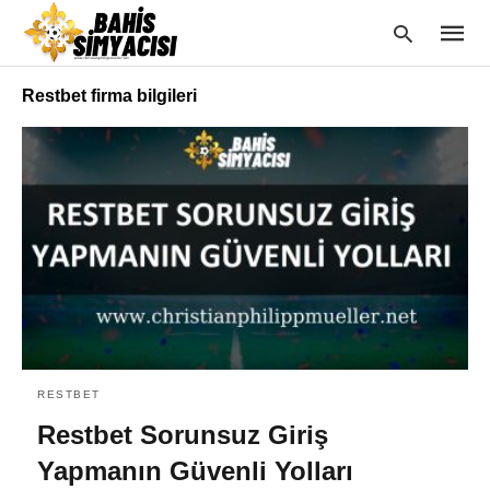
Restbet firma bilgileri
Type
your
searc
query
and
hit
enter:
RESTBET
Restbet Sorunsuz Giriş
Yapmanın Güvenli Yolları