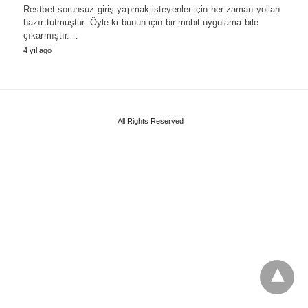
Restbet sorunsuz giriş yapmak isteyenler için her zaman yolları
hazır tutmuştur. Öyle ki bunun için bir mobil uygulama bile
çıkarmıştır.…
4 yıl ago
All Rights Reserved