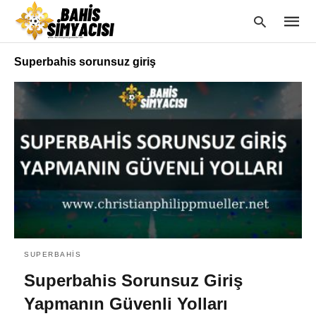
Superbahis sorunsuz giriş
Type
your
searc
query
and
hit
enter:
SUPERBAHIS
Superbahis Sorunsuz Giriş
Yapmanın Güvenli Yolları