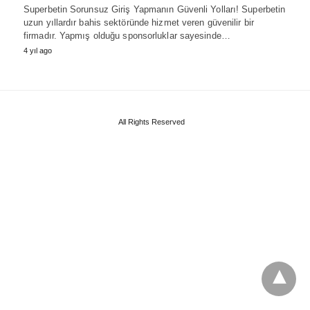
​​Superbetin Sorunsuz Giriş Yapmanın Güvenli Yolları! Superbetin
uzun yıllardır bahis sektöründe hizmet veren güvenilir bir
firmadır. Yapmış olduğu sponsorluklar sayesinde…
4 yıl ago
All Rights Reserved