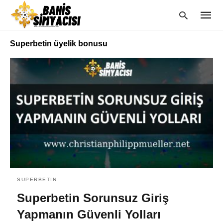
Superbetin üyelik bonusu
Type
your
searc
query
and
hit
enter:
SUPERBETIN
​​Superbetin Sorunsuz Giriş
Yapmanın Güvenli Yolları