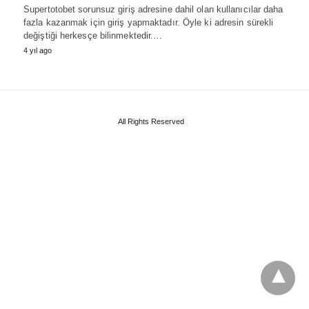
Supertotobet sorunsuz giriş adresine dahil olan kullanıcılar daha
fazla kazanmak için giriş yapmaktadır. Öyle ki adresin sürekli
değiştiği herkesçe bilinmektedir.…
4 yıl ago
All Rights Reserved