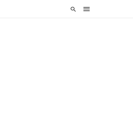
Type
your
search
query
and
hit
enter: