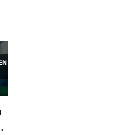
l
tını