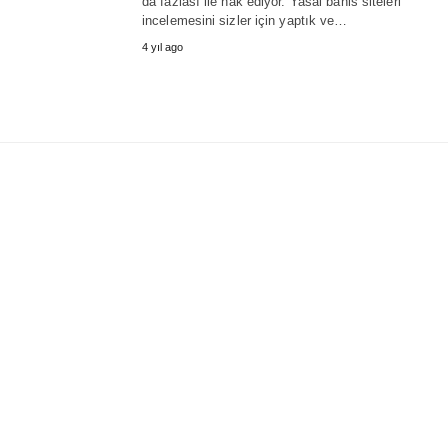
da fazlası ile hak ediyor. Yasal bahis siteleri
incelemesini sizler için yaptık ve…
4 yıl ago