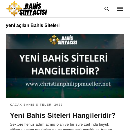
yeni açılan Bahis Siteleri
Type
your
searc
query
and
hit
enter:
KAÇAK BAHIS SITELERI 2022
Yeni Bahis Siteleri Hangileridir?
Sektöre henüz adım atmış olan ve bu süre zarfında büyük
sükse yaratan markaları da es geçmemek gerekiyor. Her ne