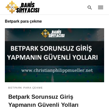
Betpark para çekme
Type
your
searc
query
and
hit
enter:
BETPARK PARA ÇEKME
Betpark Sorunsuz Giriş
Yapmanın Güvenli Yolları