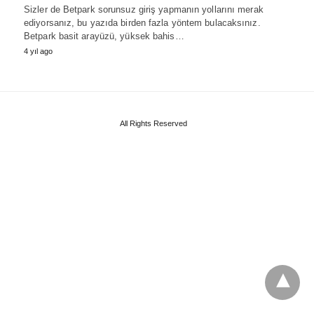
​​Sizler de Betpark sorunsuz giriş yapmanın yollarını merak
ediyorsanız, bu yazıda birden fazla yöntem bulacaksınız.
Betpark basit arayüzü, yüksek bahis…
4 yıl ago
All Rights Reserved