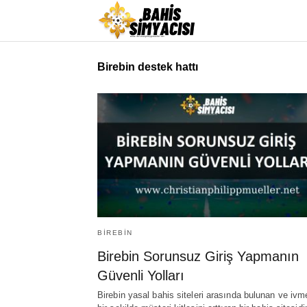
Birebin destek hattı
BIREBIN
Birebin Sorunsuz Giriş Yapmanın
Güvenli Yolları
Birebin yasal bahis siteleri arasında bulunan ve ivme