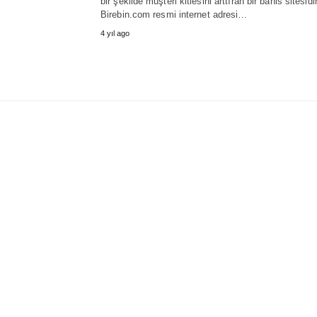
bir şekilde müşteri kitlesini arttıran bir bahis sitesidir
Birebin.com resmi internet adresi…
4 yıl ago