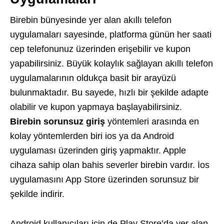
Birebin bünyesinde yer alan akıllı telefon
uygulamaları sayesinde, platforma günün her saati
cep telefonunuz üzerinden erişebilir ve kupon
yapabilirsiniz. Büyük kolaylık sağlayan akıllı telefon
uygulamalarının oldukça basit bir arayüzü
bulunmaktadır. Bu sayede, hızlı bir şekilde adapte
olabilir ve kupon yapmaya başlayabilirsiniz.
Birebin sorunsuz giriş
yöntemleri arasında en
kolay yöntemlerden biri ios ya da Android
uygulaması üzerinden giriş yapmaktır. Apple
cihaza sahip olan bahis severler birebin vardır. İos
uygulamasını App Store üzerinden sorunsuz bir
şekilde indirir.
Android kullanıcıları için de Play Store’da yer alan