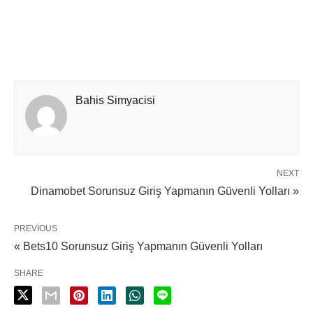
Bahis Simyacisi
NEXT
Dinamobet Sorunsuz Giriş Yapmanın Güvenli Yolları »
PREVIOUS
« Bets10 Sorunsuz Giriş Yapmanın Güvenli Yolları
SHARE