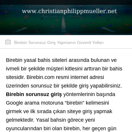
Birebin Sorunsuz Giriş Yapmanın Güvenli Yolları
Birebin yasal bahis siteleri arasında bulunan ve
ivmeli bir şekilde müşteri kitlesini arttıran bir bahis
sitesidir. Birebin.com resmi internet adresi
üzerinden sorunsuz bir şekilde giriş yapabilirsiniz.
Birebin sorunsuz giriş
yöntemlerinin başında
Google arama motoruna “birebin” kelimesini
girmek ve ilk sırada çıkan siteye giriş yapmak
gelmektedir. Yasal bahsin görece yeni
oyuncularından biri olan birebin, her geçen gün