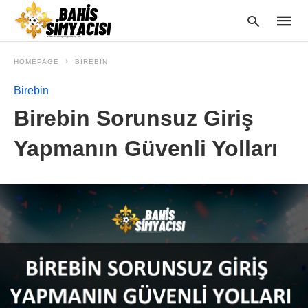
HOMEPAGE
BIREBIN
Birebin
Type
Birebin Sorunsuz Giriş
your
searc
query
Yapmanın Güvenli Yolları
and
hit
enter: