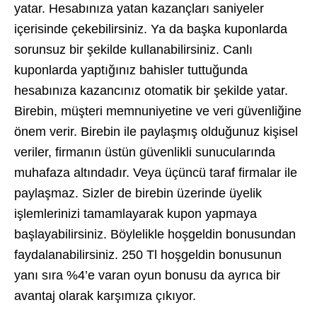
yatar. Hesabınıza yatan kazançları saniyeler
içerisinde çekebilirsiniz. Ya da başka kuponlarda
sorunsuz bir şekilde kullanabilirsiniz. Canlı
kuponlarda yaptığınız bahisler tuttuğunda
hesabınıza kazancınız otomatik bir şekilde yatar.
Birebin, müşteri memnuniyetine ve veri güvenliğine
önem verir. Birebin ile paylaşmış olduğunuz kişisel
veriler, firmanın üstün güvenlikli sunucularında
muhafaza altındadır. Veya üçüncü taraf firmalar ile
paylaşmaz. Sizler de birebin üzerinde üyelik
işlemlerinizi tamamlayarak kupon yapmaya
başlayabilirsiniz. Böylelikle hoşgeldin bonusundan
faydalanabilirsiniz. 250 Tl hoşgeldin bonusunun
yanı sıra %4’e varan oyun bonusu da ayrıca bir
avantaj olarak karşımıza çıkıyor.