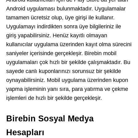
Android uygulaması bulunmaktadır. Uygulamalar
tamamen ücretsiz olup, üye girişi ile kullanır.
Uygulamayı indirdikten sonra üye bilgileriniz ile
giriş yapabilirsiniz. Henüz kayıtlı olmayan
kullanıcılar uygulama üzerinden kayıt olma sürecini
saniyeler içerisinde gerçekleşir. Birebin mobil
uygulamaları çok hızlı bir şekilde çalışmaktadır. Bu
sayede canlı kuponlarınızı sorunsuz bir şekilde
oynayabilirsiniz. Mobil uygulama üzerinden kupon
yapma işleminin yanı sıra, para yatırma ve çekme
işlemleri de hızlı bir şekilde gerçekleşir.
Birebin Sosyal Medya
Hesapları