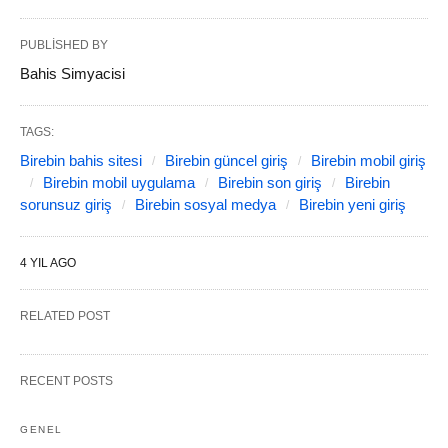
PUBLISHED BY
Bahis Simyacisi
TAGS:
Birebin bahis sitesi
Birebin güncel giriş
Birebin mobil giriş
Birebin mobil uygulama
Birebin son giriş
Birebin
sorunsuz giriş
Birebin sosyal medya
Birebin yeni giriş
4 YIL AGO
RELATED POST
RECENT POSTS
GENEL