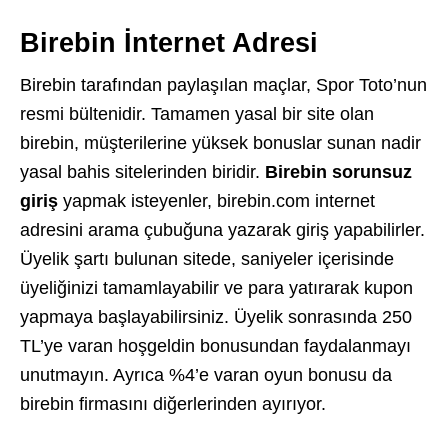
Birebin İnternet Adresi
Birebin tarafından paylaşılan maçlar, Spor Toto’nun
resmi bültenidir. Tamamen yasal bir site olan
birebin, müşterilerine yüksek bonuslar sunan nadir
yasal bahis sitelerinden biridir.
Birebin sorunsuz
giriş
yapmak isteyenler, birebin.com internet
adresini arama çubuğuna yazarak giriş yapabilirler.
Üyelik şartı bulunan sitede, saniyeler içerisinde
üyeliğinizi tamamlayabilir ve para yatırarak kupon
yapmaya başlayabilirsiniz. Üyelik sonrasında 250
TL’ye varan hoşgeldin bonusundan faydalanmayı
unutmayın. Ayrıca %4’e varan oyun bonusu da
birebin firmasını diğerlerinden ayırıyor.