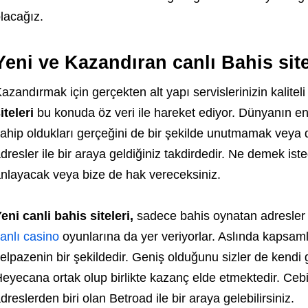
lacağız.
Yeni ve Kazandıran canlı Bahis site
azandırmak için gerçekten alt yapı servislerinizin kalitel
iteleri
bu konuda öz veri ile hareket ediyor. Dünyanın en
ahip oldukları gerçeğini de bir şekilde unutmamak veya d
dresler ile bir araya geldiğiniz takdirdedir. Ne demek ist
nlayacak veya bize de hak vereceksiniz.
eni canli bahis siteleri,
sadece bahis oynatan adresler 
anlı casino
oyunlarına da yer veriyorlar. Aslında kapsam
elpazenin bir şekildedir. Geniş olduğunu sizler de kendi 
eyecana ortak olup birlikte kazanç elde etmektedir. Cebi
dreslerden biri olan Betroad ile bir araya gelebilirsiniz.