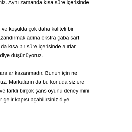
iniz. Aynı zamanda kısa süre içerisinde
 ve koşulda çok daha kaliteli bir
azandırmak adına ekstra çaba sarf
a kısa bir süre içerisinde alırlar.
diye düşünüyoruz.
ralar kazanmadır. Bunun için ne
unuz. Markaların da bu konuda sizlere
s ve farklı birçok şans oyunu deneyimini
r gelir kapısı açabilirsiniz diye