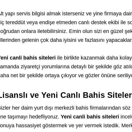
lt yapı servis bilgisi almak isterseniz ve yine firmaya dair
iç tereddüt veya endişe etmeden canlı destek ekibi ile so
oğrudan onlara iletebilirsiniz. Emin olun sizi en güzel ş
llerinden gelenin çok daha iyisini ve fazlasını yapacaklar
eni canli bahis siteleri
ile birlikte kazanmak daha kola
amanda ziyaretçi yorumlarına detaylı bir şekilde göz atı
aha net bir şekilde ortaya çıkıyor ve gözler önüne seriliy
Lisanslı ve Yeni Canlı Bahis Siteler
izler her daim yurt dışı merkezli bahis firmalarından söz
ne taşımayı hedefliyoruz.
Yeni canli bahis siteleri
ince
onuya hassasiyet göstermek ve yer vermek istedik. Merkez