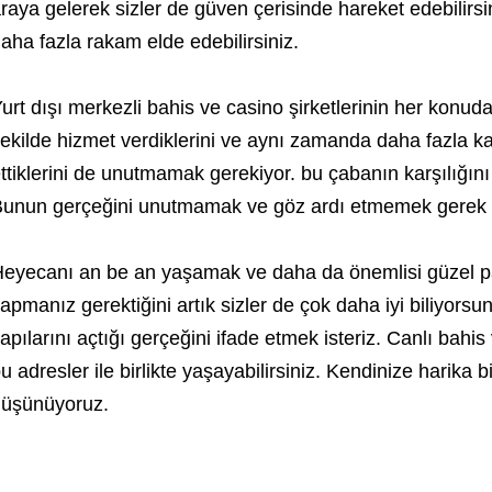
raya gelerek sizler de güven çerisinde hareket edebilirs
aha fazla rakam elde edebilirsiniz.
urt dışı merkezli bahis ve casino şirketlerinin her konuda
ekilde hizmet verdiklerini ve aynı zamanda daha fazla k
ttiklerini de unutmamak gerekiyor. bu çabanın karşılığını d
unun gerçeğini unutmamak ve göz ardı etmemek gerek 
eyecanı an be an yaşamak ve daha da önemlisi güzel pa
apmanız gerektiğini artık sizler de çok daha iyi biliyors
apılarını açtığı gerçeğini ifade etmek isteriz. Canlı bahi
u adresler ile birlikte yaşayabilirsiniz. Kendinize harika bi
üşünüyoruz.