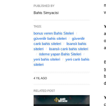
n
PUBLISHED BY
v
Bahis Simyacisi
Y
TAGS:
bonus veren Bahis Siteleri
a
güvenilir bahis siteleri
güvenilir
o
canlı bahis siteleri
lisanslı bahis
a
siteleri
lisanslı canlı bahis siteleri
ödeme yapan Bahis Siteleri
yeni bahis siteleri
yeni canlı bahis
B
siteleri
ş
b
4 YIL AGO
d
RELATED POST
Y
ç