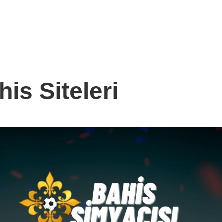
is Siteleri