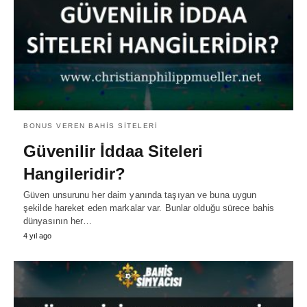
BONUS VEREN BAHIS SITELERI
Güvenilir İddaa Siteleri
Hangileridir?
Güven unsurunu her daim yanında taşıyan ve buna uygun
şekilde hareket eden markalar var. Bunlar olduğu sürece bahis
dünyasının her…
4 yıl ago