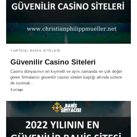
YURTDIŞI BAHIS SITELERI
Güvenilir Casino Siteleri
Casino dünyasının en kıymetli ve aynı zamanda en çok değer
gören firmalarını güvenilir casino siteleri başlığı altında sizlere
de sunmak…
4 yıl ago