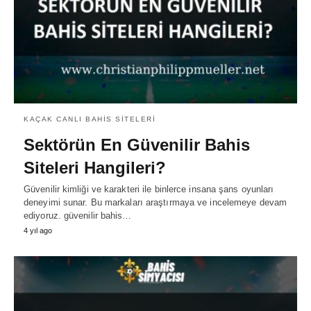
KAÇAK CANLI BAHIS SITELERI
Sektörün En Güvenilir Bahis
Siteleri Hangileri?
Güvenilir kimliği ve karakteri ile binlerce insana şans oyunları
deneyimi sunar. Bu markaları araştırmaya ve incelemeye devam
ediyoruz. güvenilir bahis…
4 yıl ago