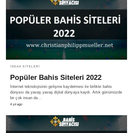
IDDAA SITELERI
Popüler Bahis Siteleri 2022
İnternet teknolojisinin gelişme kaydetmesi ile birlikte bahis
dünyası da yavaş yavaş dijital dünyaya kaydı. Artık günümüzde
bir çok insan da…
4 yıl ago