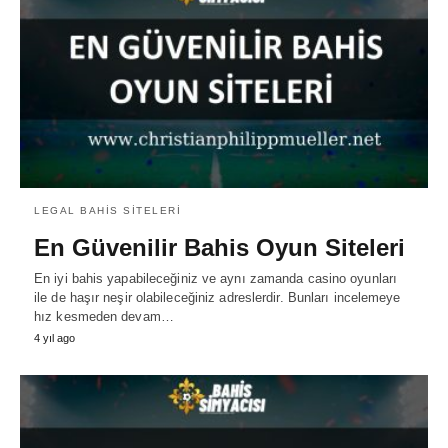
LEGAL BAHIS SITELERI
En Güvenilir Bahis Oyun Siteleri
En iyi bahis yapabileceğiniz ve aynı zamanda casino oyunları
ile de haşır neşir olabileceğiniz adreslerdir. Bunları incelemeye
hız kesmeden devam…
4 yıl ago