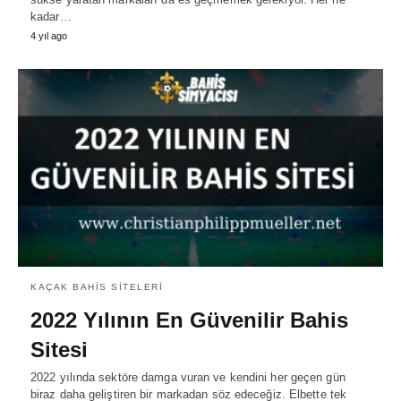
kadar…
4 yıl ago
KAÇAK BAHIS SITELERI
2022 Yılının En Güvenilir Bahis
Sitesi
2022 yılında sektöre damga vuran ve kendini her geçen gün
biraz daha geliştiren bir markadan söz edeceğiz. Elbette tek