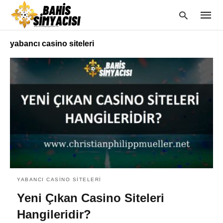
yabancı casino siteleri
Type
your
searc
query
and
hit
enter:
YABANCI CASINO SITELERI
Yeni Çıkan Casino Siteleri
Hangileridir?