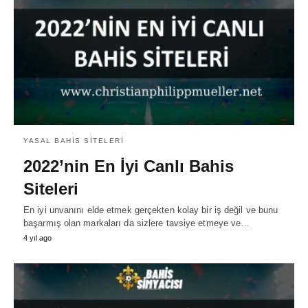
YASAL BAHIS SITELERI
2022’nin En İyi Canlı Bahis
Siteleri
En iyi unvanını elde etmek gerçekten kolay bir iş değil ve bunu
başarmış olan markaları da sizlere tavsiye etmeye ve…
4 yıl ago