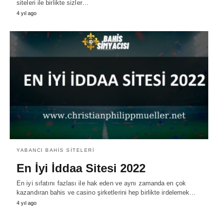
siteleri ile birlikte sizler…
4 yıl ago
YABANCI BAHIS SITELERI
En İyi İddaa Sitesi 2022
En iyi sıfatını fazlası ile hak eden ve aynı zamanda en çok
kazandıran bahis ve casino şirketlerini hep birlikte irdelemek…
4 yıl ago