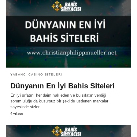
YABANCI CASINO SITELERI
Dünyanın En İyi Bahis Siteleri
En iyi sıfatını her daim hak eden ve bu sıfatın verdiği
sorumluluğu da kusursuz bir şekilde üstlenen markalar
sayesinde sizler…
4 yıl ago