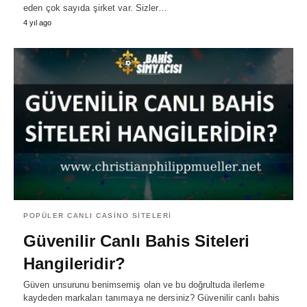
eden çok sayıda şirket var. Sizler…
4 yıl ago
POPÜLER CANLI CASINO SITELERI
Güvenilir Canlı Bahis Siteleri
Hangileridir?
Güven unsurunu benimsemiş olan ve bu doğrultuda ilerleme
kaydeden markaları tanımaya ne dersiniz? Güvenilir canlı bahis