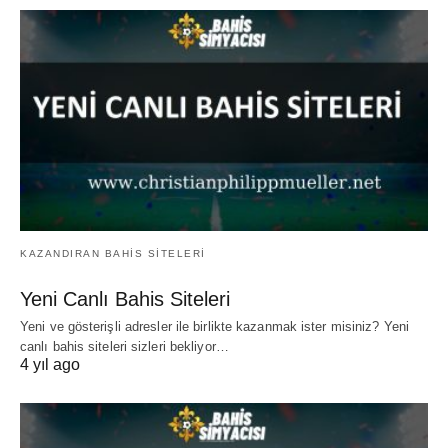
KAZANDIRAN BAHIS SITELERI
Yeni Canlı Bahis Siteleri
Yeni ve gösterişli adresler ile birlikte kazanmak ister misiniz? Yeni
canlı bahis siteleri sizleri bekliyor…
4 yıl ago