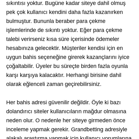
sıkıntısı yoktur. Bugüne kadar siteye dahil olmuş
pek çok kullanıcı kendini daha fazla kazanırken
bulmuştur. Bununla beraber para çekme
işlemlerinde de sıkıntı yoktur. Eğer para çekme
talebi verirseniz kısa süre içerisinde ödemeler
hesabınıza gelecektir. Müşteriler kendisi için en
uygun bahis seçeneğine girerek kazançlarını iyice
çoğaltabilir. Üyeler bu süreçte birden fazla oyunla
karşı karşıya kalacaktır. Herhangi birisine dahil
olarak eğlenceli zaman geçirebilirsiniz.
Her bahis adresi güvenilir değildir. Öyle ki bazı
dolandırıcı siteler kullanıcıların mağdur olmasına
neden olur. O nedenle her siteye girmeden önce
inceleme yapmak gerekir. Grandbetting adresiyle
alakalı araştırma yapmak için kullanıcı yorumlarına