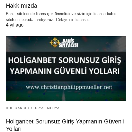
Hakkımızda
Bahis sitelerinde lisans çok önemlidir ve sizin için lisanslı bahis
sitelerini burada tanıtıyoruz. Türkiye’nin lisanslı…
4 yıl ago
HOLIGANBET SOSYAL MEDYA
​​Holiganbet Sorunsuz Giriş Yapmanın Güvenli
Yolları