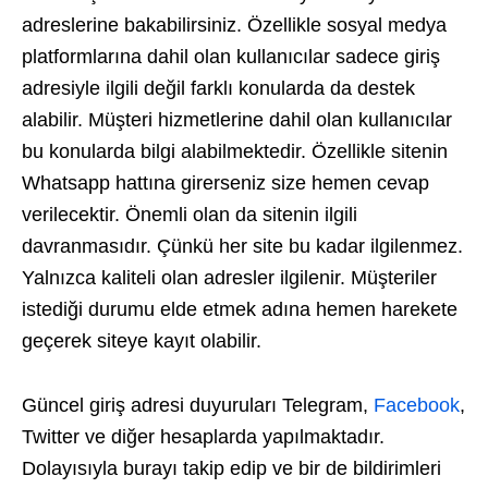
adreslerine bakabilirsiniz. Özellikle sosyal medya
platformlarına dahil olan kullanıcılar sadece giriş
adresiyle ilgili değil farklı konularda da destek
alabilir. Müşteri hizmetlerine dahil olan kullanıcılar
bu konularda bilgi alabilmektedir. Özellikle sitenin
Whatsapp hattına girerseniz size hemen cevap
verilecektir. Önemli olan da sitenin ilgili
davranmasıdır. Çünkü her site bu kadar ilgilenmez.
Yalnızca kaliteli olan adresler ilgilenir. Müşteriler
istediği durumu elde etmek adına hemen harekete
geçerek siteye kayıt olabilir.
Güncel giriş adresi duyuruları Telegram,
Facebook
,
Twitter ve diğer hesaplarda yapılmaktadır.
Dolayısıyla burayı takip edip ve bir de bildirimleri