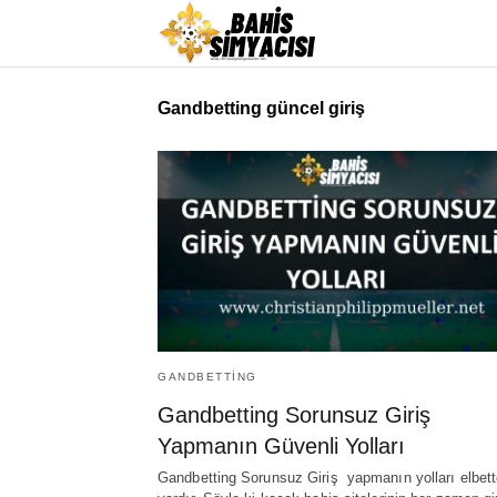
Gandbetting güncel giriş
GANDBETTING
Gandbetting Sorunsuz Giriş
Yapmanın Güvenli Yolları
Gandbetting Sorunsuz Giriş yapmanın yolları elbet