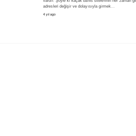
vardır. Şöyle ki kaçak bahis sitelerinin her zaman gi
adresleri değişir ve dolayısıyla girmek…
4 yıl ago