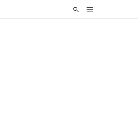
Type
your
search
query
and
hit
enter: