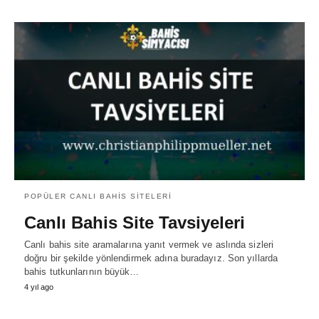
POPÜLER CANLI BAHIS SITELERI
Canlı Bahis Site Tavsiyeleri
Canlı bahis site aramalarına yanıt vermek ve aslında sizleri
doğru bir şekilde yönlendirmek adına buradayız. Son yıllarda
bahis tutkunlarının büyük…
4 yıl ago