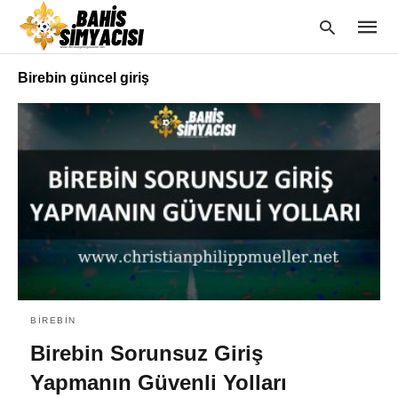
Birebin güncel giriş
Type
your
searc
query
and
hit
enter:
BIREBIN
Birebin Sorunsuz Giriş
Yapmanın Güvenli Yolları