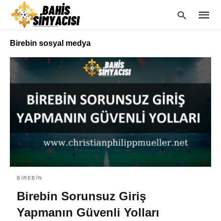
Birebin sosyal medya
Type
your
searc
query
and
hit
enter:
BIREBIN
Birebin Sorunsuz Giriş
Yapmanın Güvenli Yolları