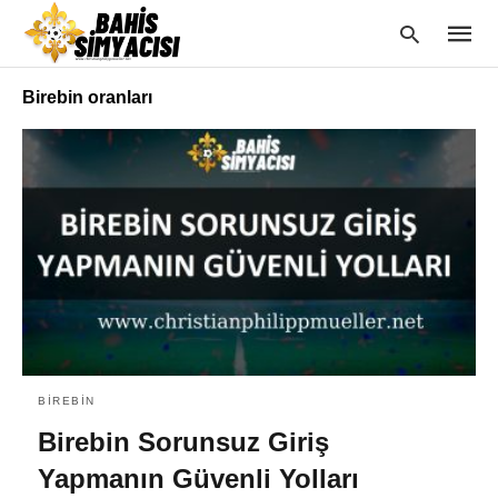
Birebin oranları
Type
your
searc
query
and
hit
enter:
BIREBIN
Birebin Sorunsuz Giriş
Yapmanın Güvenli Yolları