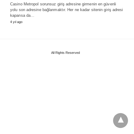
Casino Metropol sorunsuz giriş adresine girmenin en güvenli
yolu son adresine bağlanmaktır. Her ne kadar sitenin giriş adresi
kapansa da…
4 yıl ago
All Rights Reserved