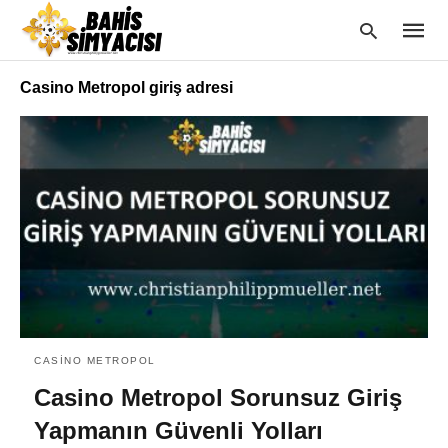
Casino Metropol giriş adresi
Type
your
searc
query
and
hit
enter:
CASINO METROPOL
Casino Metropol Sorunsuz Giriş
Yapmanın Güvenli Yolları