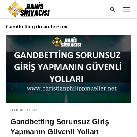
Gandbetting dolandırıcı mı
Type
your
searc
query
and
hit
enter:
GANDBETTING
Gandbetting Sorunsuz Giriş
Yapmanın Güvenli Yolları