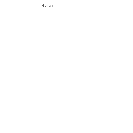
4 yıl ago