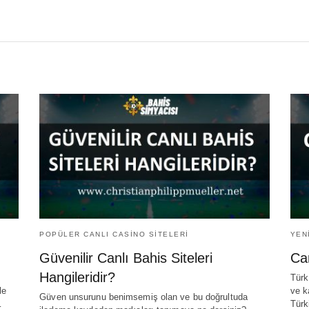
POPÜLER CANLI CASINO SITELERI
YEN
Güvenilir Canlı Bahis Siteleri
Can
Hangileridir?
Türk
le
ve k
Güven unsurunu benimsemiş olan ve bu doğrultuda
…
Türk