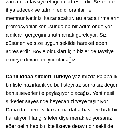
zaman da tavsiye ettiği bu adreslerdir. Sizleri de
ihya edecek ve tatmin edici oranlar ile
memnuniyetinizi kazanacaktır. Bu arada firmaların
promosyonlar konusunda da bir adım önde yer
aldıkları gerçeğini unutmamak gerekiyor. Sizi
düşünen ve size uygun şekilde hareket eden
adreslerdir. Böyle oldukları için bizler de tavsiye
etmeye devam ediyor olacağız.
Canlı iddaa siteleri Türkiye
yazımızda kalabalık
bir liste hazırladık ve bu listeyi az sonra siz değerli
bahis severler ile paylaşıyor olacağız. Yeni nesil
şirketler sayesinde heyecan zirveye taşınıyor.
Daha da önemlisi kazanma daha basit ve hızlı bir
hal alıyor. Hangi siteler diye merak ediyorsanız
eğer gelin hep birlikte listeye detaylı bir şekil de