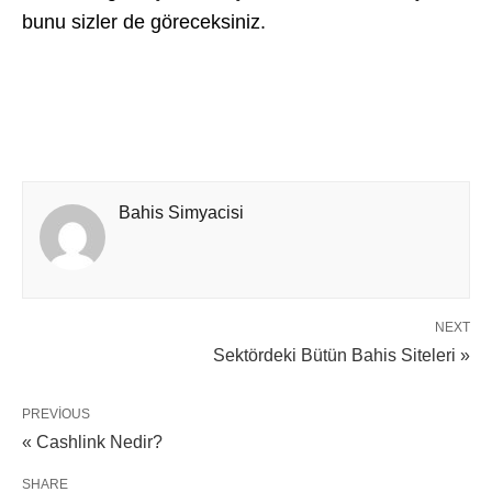
bunu sizler de göreceksiniz.
Bahis Simyacisi
NEXT
Sektördeki Bütün Bahis Siteleri »
PREVIOUS
« Cashlink Nedir?
SHARE