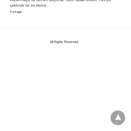
şeklinde bir inceleme…
4 yıl ago
All Rights Reserved