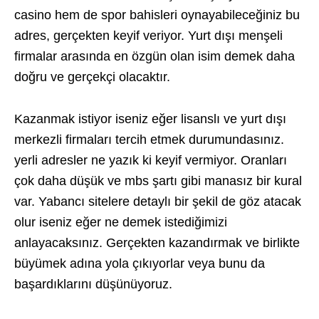
casino hem de spor bahisleri oynayabileceğiniz bu
adres, gerçekten keyif veriyor. Yurt dışı menşeli
firmalar arasında en özgün olan isim demek daha
doğru ve gerçekçi olacaktır.
Kazanmak istiyor iseniz eğer lisanslı ve yurt dışı
merkezli firmaları tercih etmek durumundasınız.
yerli adresler ne yazık ki keyif vermiyor. Oranları
çok daha düşük ve mbs şartı gibi manasız bir kural
var. Yabancı sitelere detaylı bir şekil de göz atacak
olur iseniz eğer ne demek istediğimizi
anlayacaksınız. Gerçekten kazandırmak ve birlikte
büyümek adına yola çıkıyorlar veya bunu da
başardıklarını düşünüyoruz.