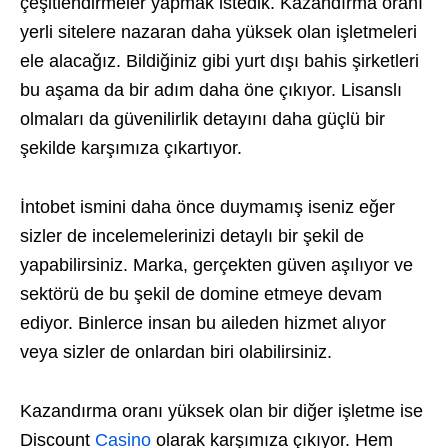
çeşitlendirmeler yapmak istedik. Kazandırma oranı
yerli sitelere nazaran daha yüksek olan işletmeleri
ele alacağız. Bildiğiniz gibi yurt dışı bahis şirketleri
bu aşama da bir adım daha öne çıkıyor. Lisanslı
olmaları da güvenilirlik detayını daha güçlü bir
şekilde karşımıza çıkartıyor.
İntobet ismini daha önce duymamış iseniz eğer
sizler de incelemelerinizi detaylı bir şekil de
yapabilirsiniz. Marka, gerçekten güven aşılıyor ve
sektörü de bu şekil de domine etmeye devam
ediyor. Binlerce insan bu aileden hizmet alıyor
veya sizler de onlardan biri olabilirsiniz.
Kazandırma oranı yüksek olan bir diğer işletme ise
Discount
Casino
olarak karşımıza çıkıyor. Hem