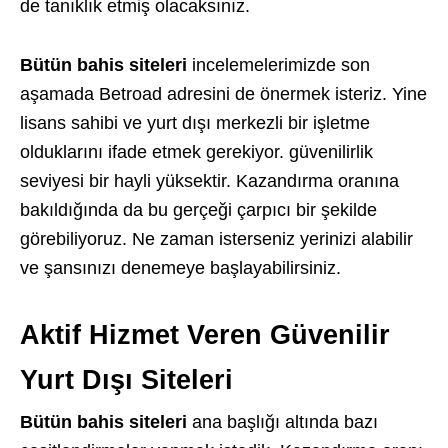
de tanıklık etmiş olacaksınız.
Bütün bahis siteleri
incelemelerimizde son
aşamada Betroad adresini de önermek isteriz. Yine
lisans sahibi ve yurt dışı merkezli bir işletme
olduklarını ifade etmek gerekiyor. güvenilirlik
seviyesi bir hayli yüksektir. Kazandırma oranına
bakıldığında da bu gerçeği çarpıcı bir şekilde
görebiliyoruz. Ne zaman isterseniz yerinizi alabilir
ve şansınızı denemeye başlayabilirsiniz.
Aktif Hizmet Veren Güvenilir
Yurt Dışı Siteleri
Bütün bahis siteleri
ana başlığı altında bazı