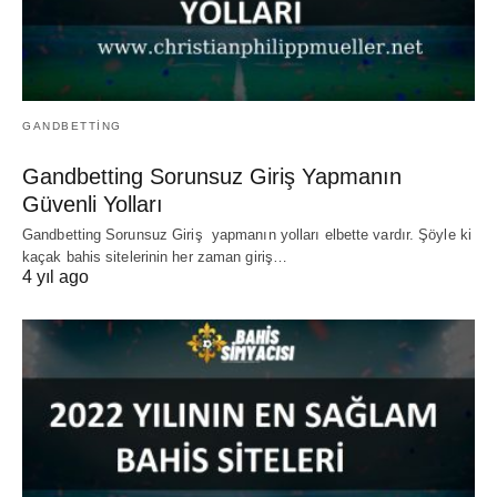
GANDBETTING
Gandbetting Sorunsuz Giriş Yapmanın
Güvenli Yolları
Gandbetting Sorunsuz Giriş yapmanın yolları elbette vardır. Şöyle ki
kaçak bahis sitelerinin her zaman giriş…
4 yıl ago