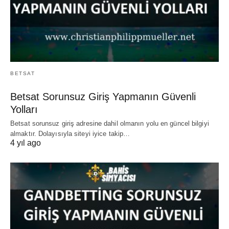
BETSAT
Betsat Sorunsuz Giriş Yapmanın Güvenli
Yolları
Betsat sorunsuz giriş adresine dahil olmanın yolu en güncel bilgiyi
almaktır. Dolayısıyla siteyi iyice takip…
4 yıl ago