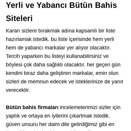
Yerli ve Yabancı Bütün Bahis
Siteleri
Kararı sizlere bırakmak adına kapsamlı bir liste
hazırlamak istedik. bu liste içerisinde hem yerli
hem de yabancı markalar yer alıyor olacaktır.
Tercih yaparken bu listeyi kullanabilirsiniz ve
böylesi çok daha sağlıklı olacaktır. her geçen gün
kendini biraz daha geliştiren markalar, emin olun
sizleri de memnun edecek ve isteklerinize de yanıt
verecektir.
Bütün bahis firmaları
incelemelerimizi sizler için
yaptık ve ortaya en iyilerini çıkartmak istedik.
güven unsuru her daim dile getirdiğimiz gibi en