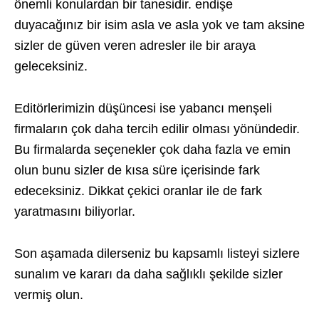
önemli konulardan bir tanesidir. endişe
duyacağınız bir isim asla ve asla yok ve tam aksine
sizler de güven veren adresler ile bir araya
geleceksiniz.
Editörlerimizin düşüncesi ise yabancı menşeli
firmaların çok daha tercih edilir olması yönündedir.
Bu firmalarda seçenekler çok daha fazla ve emin
olun bunu sizler de kısa süre içerisinde fark
edeceksiniz. Dikkat çekici oranlar ile de fark
yaratmasını biliyorlar.
Son aşamada dilerseniz bu kapsamlı listeyi sizlere
sunalım ve kararı da daha sağlıklı şekilde sizler
vermiş olun.