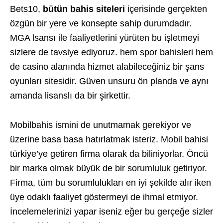
Bets10,
bütün bahis siteleri
içerisinde gerçekten
özgün bir yere ve konsepte sahip durumdadır.
MGA lsansı ile faaliyetlerini yürüten bu işletmeyi
sizlere de tavsiye ediyoruz. hem spor bahisleri hem
de casino alanında hizmet alabileceğiniz bir şans
oyunları sitesidir. Güven unsuru ön planda ve aynı
amanda lisanslı da bir şirkettir.
Mobilbahis ismini de unutmamak gerekiyor ve
üzerine basa basa hatırlatmak isteriz. Mobil bahisi
türkiye’ye getiren firma olarak da biliniyorlar. Öncü
bir marka olmak büyük de bir sorumluluk getiriyor.
Firma, tüm bu sorumlulukları en iyi şekilde alır iken
üye odaklı faaliyet göstermeyi de ihmal etmiyor.
İncelemelerinizi yapar iseniz eğer bu gerçeğe sizler