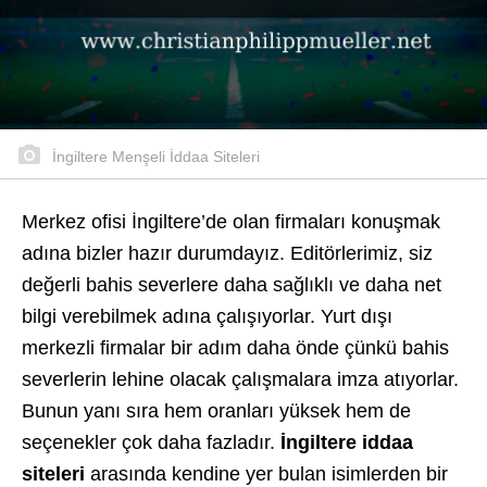
İngiltere Menşeli İddaa Siteleri
Merkez ofisi İngiltere’de olan firmaları konuşmak
adına bizler hazır durumdayız. Editörlerimiz, siz
değerli bahis severlere daha sağlıklı ve daha net
bilgi verebilmek adına çalışıyorlar. Yurt dışı
merkezli firmalar bir adım daha önde çünkü bahis
severlerin lehine olacak çalışmalara imza atıyorlar.
Bunun yanı sıra hem oranları yüksek hem de
seçenekler çok daha fazladır.
İngiltere iddaa
siteleri
arasında kendine yer bulan isimlerden bir