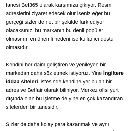
tanesi Bet365 olarak karşımıza çıkıyor. Resmi
adreslerini ziyaret edecek olur iseniz eğer bu
gerçeği sizler de net bir şekilde fark ediyor
olacaksınız. bu markanın bu denli popüler
olmasının en önemli nedeni ise kullanıcı dostu
olmasıdır.
Kendini her daim geliştiren ve yenileyen bir
markadan daha söz etmek istiyoruz. Yine
İngiltere
iddaa siteleri
listesinde kendine yer bulan bir
adres ve Betfair olarak biliniyor. Merkez ofisi yurt
dışında olan bu işletme de yine en çok kazandıran
sitelerden bir tanesidir.
Sizler de daha kolay para kazanmak ve aynı