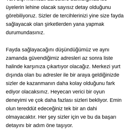
üyelerin lehine olacak sayısız detay olduğunu
görebiliyoruz. Sizler de tercihlerinizi yine size fayda
sağlayacak olan şirketlerden yana yapmak
durumundasınız.
Fayda sağlayacağını düşündüğümüz ve aynı
zamanda güvendiğimiz adresleri az sonra liste
halinde karşınıza çıkartıyor olacağız. Merkezi yurt
dışında olan bu adresler ile bir araya geldiğinizde
sizler de kazanmanın daha kolay olduğunu fark
ediyor olacaksınız. Heyecan verici bir oyun
deneyimi ve çok daha fazlası sizleri bekliyor. Emin
olun tereddüt edeceğiniz tek bir an dahi
olmayacaktır. Her şey sizler için ve bu da başarı
detayını bir adım öne taşıyor.