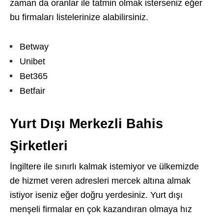
zaman da oranlar ile tatmin olmak isterseniz eğer
bu firmaları listelerinize alabilirsiniz.
Betway
Unibet
Bet365
Betfair
Yurt Dışı Merkezli Bahis
Şirketleri
İngiltere ile sınırlı kalmak istemiyor ve ülkemizde
de hizmet veren adresleri mercek altına almak
istiyor iseniz eğer doğru yerdesiniz. Yurt dışı
menşeli firmalar en çok kazandıran olmaya hız