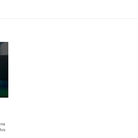
ına
ahis