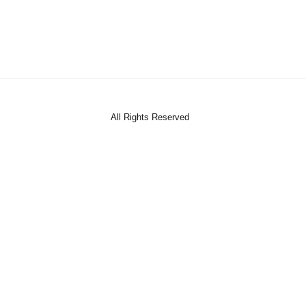
All Rights Reserved