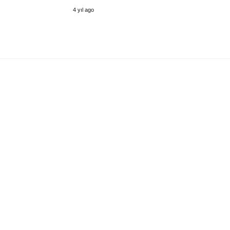
4 yıl ago