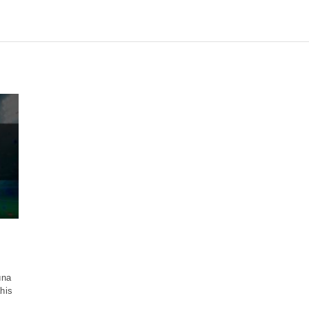
ına
ahis