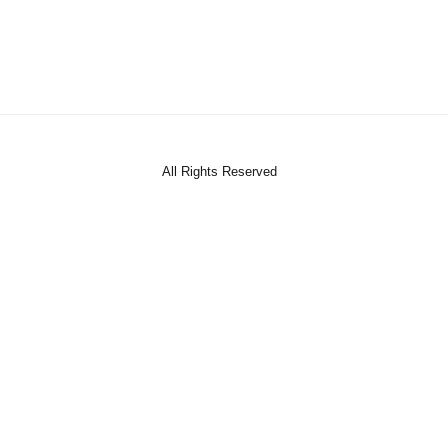
All Rights Reserved