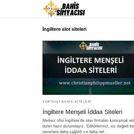
İngiltere slot siteleri
YURTDIŞI BAHIS SITELERI
İngiltere Menşeli İddaa Siteleri
Merkez ofisi İngiltere’de olan firmaları konuşmak ad
bizler hazır durumdayız. Editörlerimiz, siz değerli b
severlere daha sağlıklı ve daha net…