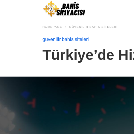
HOMEPAGE
GÜVENILIR BAHIS SITELERI
güvenilir bahis siteleri
Türkiye’de Hi