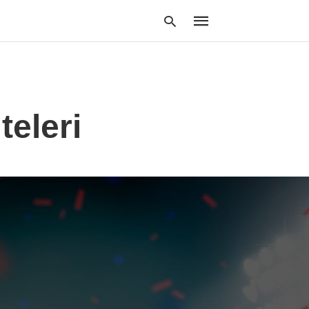
Type
teleri
your
search
query
and
hit
enter: