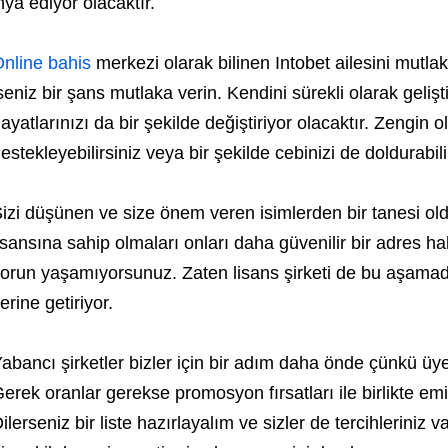
hya ediyor olacaktır.
nline bahis
merkezi olarak bilinen Intobet ailesini mutlak
seniz bir şans mutlaka verin. Kendini sürekli olarak gelişt
ayatlarınızı da bir şekilde değiştiriyor olacaktır. Zengin o
estekleyebilirsiniz veya bir şekilde cebinizi de doldurabili
izi düşünen ve size önem veren isimlerden bir tanesi ol
isansına sahip olmaları onları daha güvenilir bir adres hal
orun yaşamıyorsunuz. Zaten lisans şirketi de bu aşama
erine getiriyor.
abancı şirketler bizler için bir adım daha önde çünkü üye
erek oranlar gerekse promosyon fırsatları ile birlikte emi
ilerseniz bir liste hazırlayalım ve sizler de tercihleriniz v