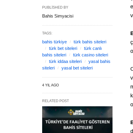
e
PUBLISHED BY
v
Bahis Simyacisi
TAGS:
bahis türkiye
türk bahis siteleri
ç
türk bet siteleri
türk canlı
o
bahis siteleri
türk casino siteleri
türk iddaa siteleri
yasal bahis
siteleri
yasal bet siteleri
O
v
4 YIL AGO
m
k
RELATED POST
o
d