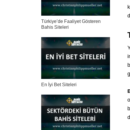
k
d
Türkiye’de Faaliyet Gösteren
Bahis Siteleri
Y
i
b
g
En İyi Bet Siteleri
o
b
d