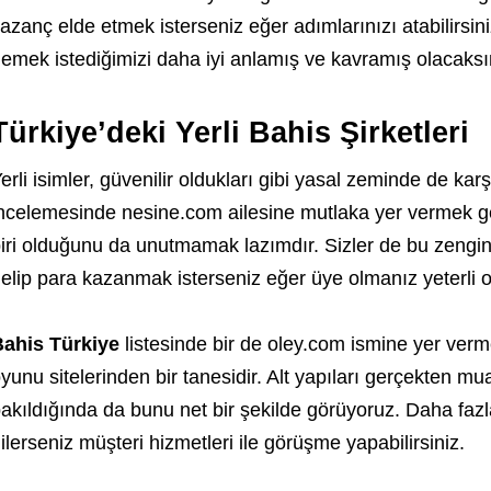
azanç elde etmek isterseniz eğer adımlarınızı atabilirsi
emek istediğimizi daha iyi anlamış ve kavramış olacaksı
Türkiye’deki Yerli Bahis Şirketleri
erli isimler, güvenilir oldukları gibi yasal zeminde de karş
ncelemesinde nesine.com ailesine mutlaka yer vermek ger
iri olduğunu da unutmamak lazımdır. Sizler de bu zengin i
elip para kazanmak isterseniz eğer üye olmanız yeterli ol
Bahis Türkiye
listesinde bir de oley.com ismine yer ver
yunu sitelerinden bir tanesidir. Alt yapıları gerçekten
akıldığında da bunu net bir şekilde görüyoruz. Daha fazla
ilerseniz müşteri hizmetleri ile görüşme yapabilirsiniz.