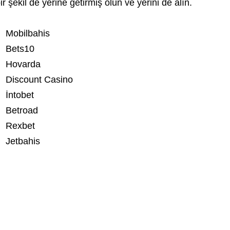
ir şekil de yerine getirmiş olun ve yerini de alın.
Mobilbahis
Bets10
Hovarda
Discount Casino
İntobet
Betroad
Rexbet
Jetbahis