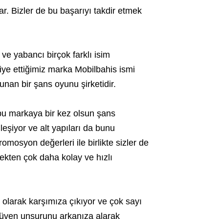
r. Bizler de bu başarıyı takdir etmek
 ve yabancı birçok farklı isim
siye ettiğimiz marka Mobilbahis ismi
lunan bir şans oyunu şirketidir.
e bu markaya bir kez olsun şans
leşiyor ve alt yapıları da bunu
mosyon değerleri ile birlikte sizler de
ekten çok daha kolay ve hızlı
d olarak karşımıza çıkıyor ve çok sayı
e güven unsurunu arkanıza alarak