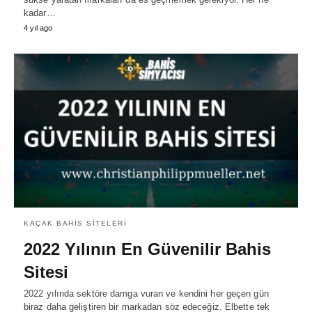
kadar…
4 yıl ago
KAÇAK BAHIS SITELERI
2022 Yılının En Güvenilir Bahis
Sitesi
2022 yılında sektöre damga vuran ve kendini her geçen gün
biraz daha geliştiren bir markadan söz edeceğiz. Elbette tek