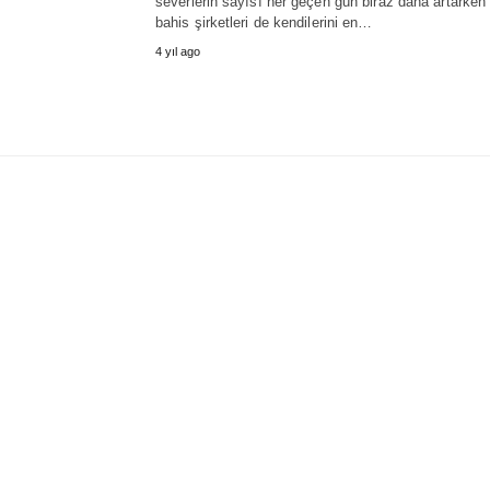
severlerin sayısı her geçen gün biraz daha artarken
bahis şirketleri de kendilerini en…
4 yıl ago