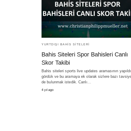
YURTDIŞI BAHIS SITELERI
Bahis Siteleri Spor Bahisleri Canlı
Skor Takibi
Bahis siteleri sports live updates aramasının yapıldı
gördük ve bu aramaya ek olarak sizlere bazı tavsiye
de bulunmak istedik. Canlı…
4 yıl ago