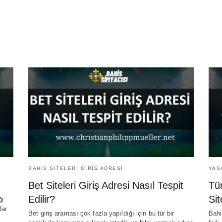
BAHIS SITELERI GIRIŞ ADRESI
YAS
Bet Siteleri Giriş Adresi Nasıl Tespit
Tü
Edilir?
Sit
ği
lar
Bet giriş araması çok fazla yapıldığı için bu tür bir
Bahi