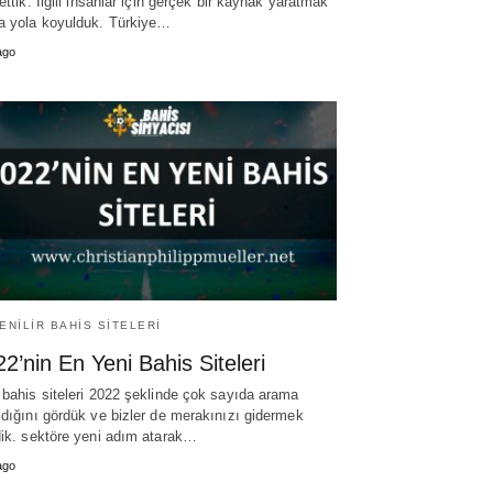
 ettik. İlgili insanlar için gerçek bir kaynak yaratmak
a yola koyulduk. Türkiye…
ago
ENILIR BAHIS SITELERI
2’nin En Yeni Bahis Siteleri
 bahis siteleri 2022 şeklinde çok sayıda arama
ldığını gördük ve bizler de merakınızı gidermek
dik. sektöre yeni adım atarak…
ago