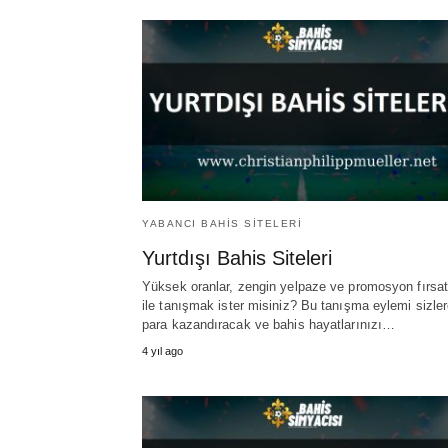
YABANCI BAHIS SITELERI
Yurtdışı Bahis Siteleri
Yüksek oranlar, zengin yelpaze ve promosyon fırsat
ile tanışmak ister misiniz? Bu tanışma eylemi sizle
para kazandıracak ve bahis hayatlarınızı…
4 yıl ago