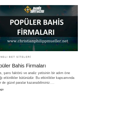
ANSLI BET SITELERI
üler Bahis Firmaları
s, şans faktörü ve analiz yetisinin bir adım öne
ığı etkinlikler bütünüdür. Bu etkinlikler kapsamında
er de güzel paralar kazanabilirsiniz.…
ago