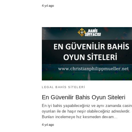
4 yıl ago
LEGAL BAHIS SITELERI
En Güvenilir Bahis Oyun Siteleri
En iyi bahis yapabileceğiniz ve aynı zamanda casin
oyunları ile de haşır neşir olabileceğiniz adreslerdir.
Bunları incelemeye hız kesmeden devam…
4 yıl ago