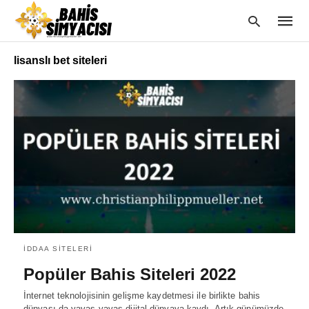
lisanslı bet siteleri
Type
your
searc
query
and
hit
enter:
IDDAA SITELERI
Popüler Bahis Siteleri 2022
İnternet teknolojisinin gelişme kaydetmesi ile birlikte bahis
dünyası da yavaş yavaş dijital dünyaya kaydı. Artık günümüzde