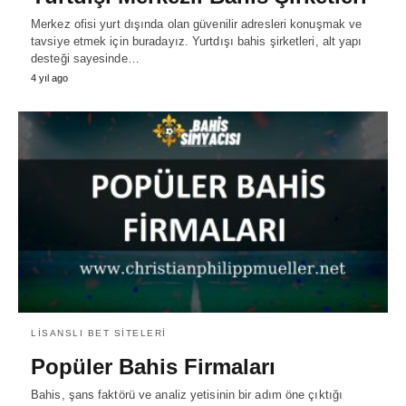
Merkez ofisi yurt dışında olan güvenilir adresleri konuşmak ve
tavsiye etmek için buradayız. Yurtdışı bahis şirketleri, alt yapı
desteği sayesinde…
4 yıl ago
LISANSLI BET SITELERI
Popüler Bahis Firmaları
Bahis, şans faktörü ve analiz yetisinin bir adım öne çıktığı