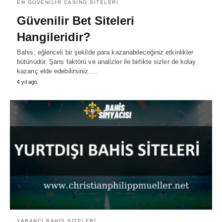
EN GÜVENILIR CASINO SITELERI
Güvenilir Bet Siteleri
Hangileridir?
Bahis, eğlenceli bir şekilde para kazanabileceğiniz etkinlikler
bütünüdür. Şans faktörü ve analizler ile birlikte sizler de kolay
kazanç elde edebilirsiniz.…
4 yıl ago
YABANCI BAHIS SITELERI