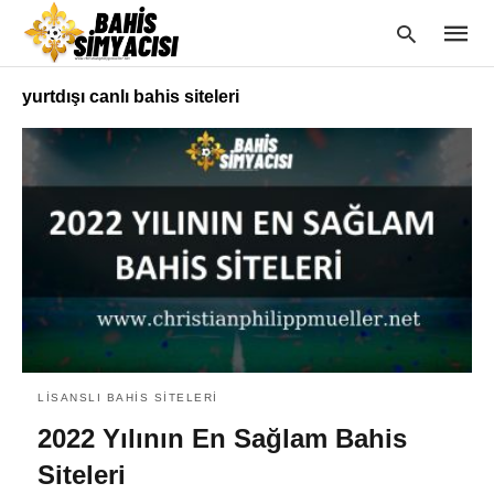
yurtdışı canlı bahis siteleri
Type
your
searc
query
and
hit
enter:
LISANSLI BAHIS SITELERI
2022 Yılının En Sağlam Bahis
Siteleri