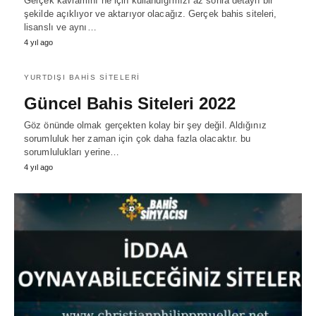
Gerçek kavramını ne için kullandığımızı az sonra detaylı bir
şekilde açıklıyor ve aktarıyor olacağız. Gerçek bahis siteleri,
lisanslı ve aynı…
4 yıl ago
YURTDIŞI BAHIS SITELERI
Güncel Bahis Siteleri 2022
Göz önünde olmak gerçekten kolay bir şey değil. Aldığınız
sorumluluk her zaman için çok daha fazla olacaktır. bu
sorumlulukları yerine…
4 yıl ago