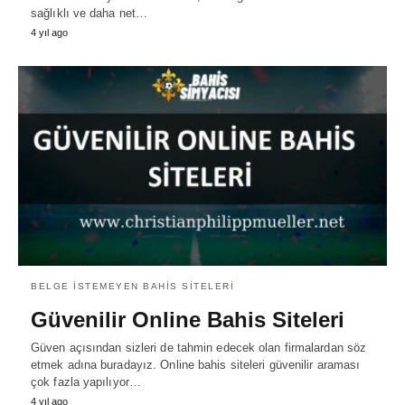
sağlıklı ve daha net…
4 yıl ago
BELGE ISTEMEYEN BAHIS SITELERI
Güvenilir Online Bahis Siteleri
Güven açısından sizleri de tahmin edecek olan firmalardan söz
etmek adına buradayız. Online bahis siteleri güvenilir araması
çok fazla yapılıyor…
4 yıl ago