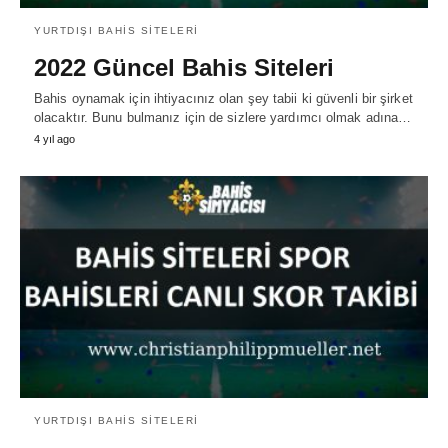
YURTDIŞI BAHIS SITELERI
2022 Güncel Bahis Siteleri
Bahis oynamak için ihtiyacınız olan şey tabii ki güvenli bir şirket
olacaktır. Bunu bulmanız için de sizlere yardımcı olmak adına…
4 yıl ago
YURTDIŞI BAHIS SITELERI